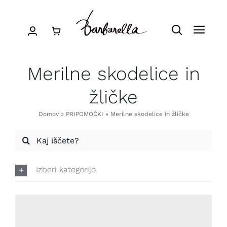
Skip
to
Toggle
Toggl
content
Navigatio
Navig
Search
APARATI
for:
Merilne skodelice in
žličke
PRIPOMOČKI
Domov
»
PRIPOMOČKI
»
Merilne skodelice in žličke
SUPERHRANA
Search
for:
ZNIŽANO
Izberi kategorijo
BLOG