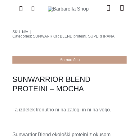
Skip
Toggle
Toggl
to
Navigation
Naviga
content
Search
APARATI
for:
SKU:
N/A
|
Categories:
SUNWARRIOR BLEND proteini
,
SUPERHRANA
PRIPOMOČKI
Po naročilu
SUPERHRANA
SUNWARRIOR BLEND
PROTEINI – MOCHA
ZNIŽANO
BLOG
Ta izdelek trenutno ni na zalogi in ni na voljo.
Sunwarrior Blend ekološki proteini z okusom