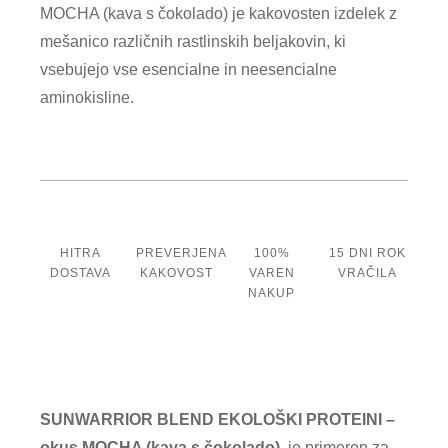
MOCHA (kava s čokolado) je kakovosten izdelek z
mešanico različnih rastlinskih beljakovin, ki
vsebujejo vse esencialne in neesencialne
aminokisline.
HITRA
PREVERJENA
100%
15 DNI ROK
DOSTAVA
KAKOVOST
VAREN
VRAČILA
NAKUP
SUNWARRIOR BLEND EKOLOŠKI PROTEINI –
okus MOCHA (kava s čokolado),
je primeren za