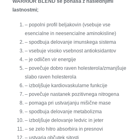
WARRIOR BLEND se ponaša z naslednjimi
lastnostmi;
– popolni profil beljakovin (vsebuje vse
esencialne in neesencialne aminokisline)
– spodbuja delovanje imunskega sistema
– vsebuje visoko vsebnost antioksidantov
– je odličen vir energije
– povečuje dobro raven holesterola/zmanjšuje
slabo raven holesterola
– izboljšuje kardiovaskularne funkcije
– povečuje nastanek pozitivnega nitrogena
– pomaga pri ustvarjanju mišične mase
– spodbuja delovanje metabolizma
– izboljšuje delovanje ledvic in jeter
– se zelo hitro absorbira in presnovi
– ustvarja občutek sitosti