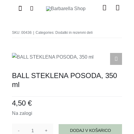
Skip
Toggle
Toggl
to
Navigation
Naviga
content
Search
APARATI
for:
SKU:
00436
|
Categories:
Dodatki in rezervni deli
PRIPOMOČKI
SUPERHRANA
BALL STEKLENA POSODA, 350
ml
ZNIŽANO
4,50
€
BLOG
Na zalogi
DODAJ V KOŠARICO
BALL