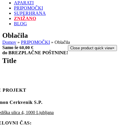
APARATI
PRIPOMOČKI
SUPERHRANA
ZNIŽANO
BLOG
Oblačila
Domov
»
PRIPOMOČKI
»
Oblačila
Samo še
60,00
€
Close product quick view
×
do BREZPLAČNE POŠTNINE!
Title
C PROJEKT
mon Cerkvenik S.P.
ediška ulica 4, 1000 Ljubljana
ELOVNI ČAS: