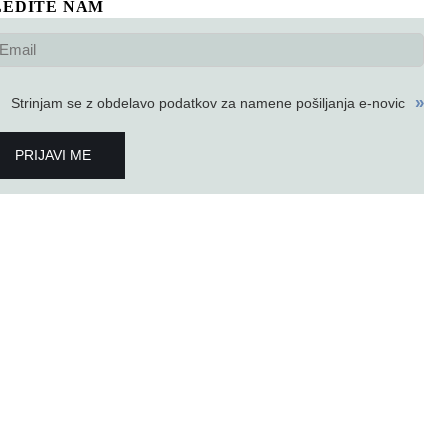
LEDITE NAM
RIJAVITE SE NA E-NOVIČKE!
»
Strinjam se z obdelavo podatkov za namene pošiljanja e-novic
PRIJAVI ME