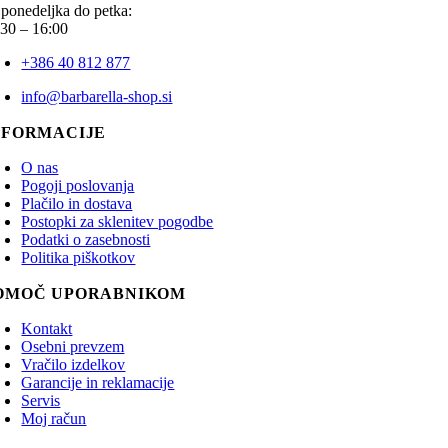
 ponedeljka do petka:
:30 – 16:00
+386 40 812 877
info@barbarella-shop.si
NFORMACIJE
O nas
Pogoji poslovanja
Plačilo in dostava
Postopki za sklenitev pogodbe
Podatki o zasebnosti
Politika piškotkov
OMOČ UPORABNIKOM
Kontakt
Osebni prevzem
Vračilo izdelkov
Garancije in reklamacije
Servis
Moj račun