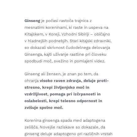
Ginseng
je počasi rastoča trajnica z
mesnatimi koreninami, ki raste in uspeva na
Kitajskem, v Koreji, Vzhodni Sibiriji – običajno
v hladnejših podnebjih. Stari kitajski zdravniki,
so dokazali skrivnost čudodelnega delovanja
Ginsenga, kajti uživanje rastline pri človeku
spodbudi moč, svežino in pomlajeni videz.
Ginseng ali žensen, je znan po tem, da
ohranja
visoko raven zdravja, deluje proti-
stresno, krepi življenjsko moč in
vzdržljivost, pomaga pri izčrpanosti in
oslabelosti, krepi telesno odpornost in
zvišuje spolno moč.
Korenina ginsenga spada med adaptogena
zelišča. Novejše raziskave so dokazale, da
ginseng deluje adaptogeno pri različnih vrstah