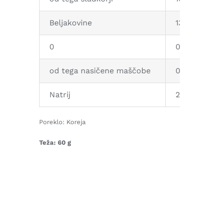
Beljakovine
13,28 g
0
0,83 g
od tega nasičene maščobe
0,12 g
Natrij
29 mg
Poreklo: Koreja
Teža: 60 g