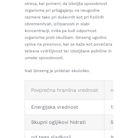
stresa, kar pomeni, da izboljša sposobnost
organizma pri prilagajanju na neugodne
razmere tako pri duševnih kot pri fizičnih
obremenitvah, izčrpanosti in slabi
koncentraciji, zviša pa tudi odpornost
organizma proti okužbam. Ginseng ugodno
vpliva na presnovo, kar se kaže kot povečana
telesna vzdržljivost ter izboljšane psihične in
umske sposobnosti.
Naš Ginseng je pridelan ekološko.
Povprečna hranilna vrednost
na 100g
Energijska vrednost
1355 kJ/ 32
Skupni ogljikovi hidrati
55,42 g
od tega sladkorji
10,95 g