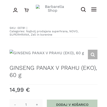
Skip
to
Toggle
Toggl
content
Navigatio
Navig
Search
APARATI
for:
SKU:
00781
|
Categories:
Najbolj prodajana superhrana
,
NOVO
,
SUPERHRANA
,
Zeli in korenine
PRIPOMOČKI
SUPERHRANA
GINSENG PANAX V PRAHU (EKO),
ZNIŽANO
60 g
BLOG
14,99
€
DODAJ V KOŠARICO