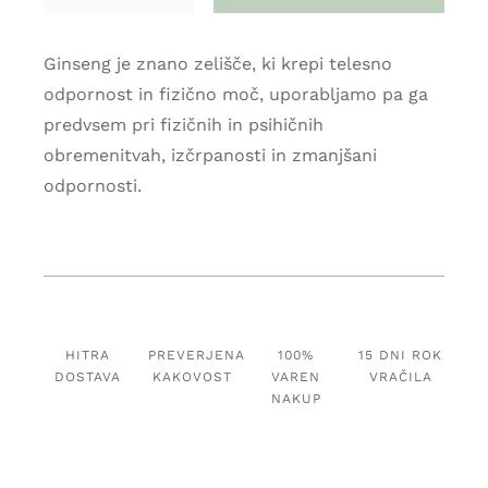
GINSENG
PANAX
V
Ginseng je znano zelišče, ki krepi telesno
PRAHU
odpornost in fizično moč, uporabljamo pa ga
(EKO),
predvsem pri fizičnih in psihičnih
60
obremenitvah, izčrpanosti in zmanjšani
g
odpornosti.
količina
HITRA
PREVERJENA
100%
15 DNI ROK
DOSTAVA
KAKOVOST
VAREN
VRAČILA
NAKUP