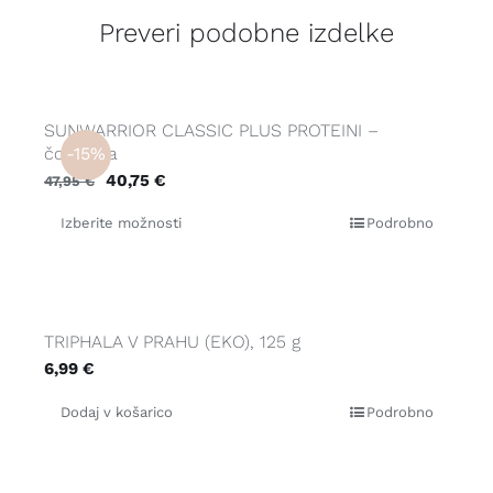
Preveri podobne izdelke
SUNWARRIOR CLASSIC PLUS PROTEINI –
čokolada
-15%
Izvirna
Trenutna
40,75
€
47,95
€
cena
cena
Izberite možnosti
Podrobno
je
je:
bila:
40,75 €.
47,95 €.
TRIPHALA V PRAHU (EKO), 125 g
6,99
€
Dodaj v košarico
Podrobno