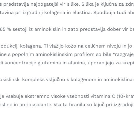
 predstavlja najbogatejši vir silike. Silika je ključna za z
tavina pri izgradnji kolagena in elastina. Spodbuja tudi ab
v 65 % sestoji iz aminokislin in zato predstavlja dober vir 
rodukciji kolagena. Ti vlažijo kožo na celičnem nivoju in jo
vine s popolnim aminokislinskim profilom so bile “razgrajen
 koncentracije glutamina in alanina, uporabljajo za krepitev
kislinski kompleks vključno s kolagenom in aminokislinam z
je vsebuje ekstremno visoke vsebnosti vitamina C (10-krat
line in antioksidante. Vsa ta hranila so ključ pri izgradnji