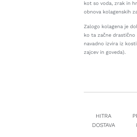
kot so voda, zrak in h
obnova kolagenskih za
Zalogo kolagena je dob
ko ta začne drastično 
navadno izvira iz kosti,
zajcev in goveda).
HITRA
P
DOSTAVA