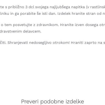
 s približno 3 dcl svojega najljubšega napitka (v rastlinsk
ilniku in ga porabite še isti dan. Izdelek hranite stran od
 o tem posvetujte z zdravnikom. Hranite izven dosega otrok.
zdravstvenim delavcem.
iti. Shranjevati nedosegljivo otrokom! Hraniti zaprto na 
Preveri podobne izdelke