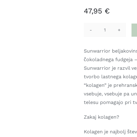
47,95
€
SUNWARRIOR
COLLAGEN
BUILDING
Sunwarrior beljakovins
-
čokoladnega fudgeja –
RASTLINSKI
Sunwarrior je razvil v
KOLAGEN
tvorbo lastnega kolage
-
“kolagen” je prehransk
ČOKOLADA,
vsebuje, vsebuje pa un
500
telesu pomagajo pri t
g
količina
Zakaj kolagen?
Kolagen je najbolj štev