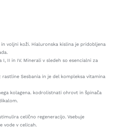
 voljni koži. Hialuronska kislina je pridobljena
ada.
I, II in IV. Minerali v sledeh so esencialni za
iz rastline Sesbania in je del kompleksa vitamina
tnega kolagena. kodrolistnati ohrovt in špinača
dikalom.
stimulira celično regeneracijo. Vsebuje
e vode v celicah.