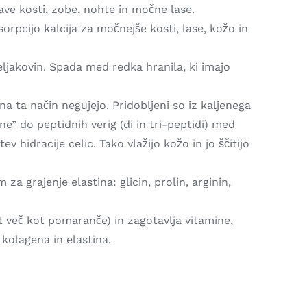
drave kosti, zobe, nohte in močne lase.
sorpcijo kalcija za močnejše kosti, lase, kožo in
beljakovin. Spada med redka hranila, ki imajo
 na ta način negujejo. Pridobljeni so iz kaljenega
e” do peptidnih verig (di in tri-peptidi) med
 hidracije celic. Tako vlažijo kožo in jo ščitijo
a grajenje elastina: glicin, prolin, arginin,
 več kot pomaranče) in zagotavlja vitamine,
 kolagena in elastina.