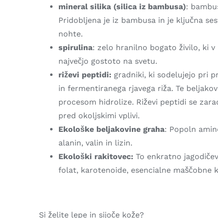
mineral silika (silica iz bambusa)
: bambus
Pridobljena je iz bambusa in je ključna ses
nohte.
spirulina
: zelo hranilno bogato živilo, ki 
največjo gostoto na svetu.
riževi peptidi:
gradniki, ki sodelujejo pri p
in fermentiranega rjavega riža. Te beljako
procesom hidrolize. Riževi peptidi se zaradi
pred okoljskimi vplivi.
Ekološke beljakovine graha
: Popoln amino
alanin, valin in lizin.
Ekološki rakitovec:
To enkratno jagodičev
folat, karotenoide, esencialne maščobne kis
Si želite lepe in sijoče kože?