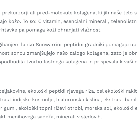
i prekurzorji ali pred-molekule kolagena, ki jih naše telo
jo kožo. To so: C vitamin, esencialni minerali, zelenolistna
rhtavke pa pomaga koži ohranjati vlažnost.
gibanjem lahko Sunwarrior peptidni gradniki pomagajo upoč
jenost soncu zmanjšujejo našo zalogo kolagena, zato je ob
spodbudila tvorbo lastnega kolagena in prispevala k vaši n
ljakovine, ekološki peptidi rjavega riža, cel ekološki ra
trakt indijske kosmulje, hialuronska kislina, ekstrakt bam
 gumi, ekološki topni riževi otrobi, morska sol, ekološki ek
akt menihovega sadeža, minerali v sledovih.