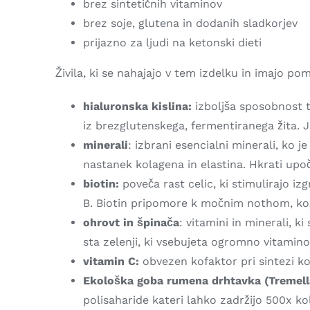
brez sintetičnih vitaminov
brez soje, glutena in dodanih sladkorjev
prijazno za ljudi na ketonski dieti
Živila, ki se nahajajo v tem izdelku in imajo p
hialuronska kislina:
izboljša sposobnost te
iz brezglutenskega, fermentiranega žita. 
minerali
: izbrani esencialni minerali, ko je
nastanek kolagena in elastina. Hkrati upo
biotin:
poveča rast celic, ki stimulirajo iz
B. Biotin pripomore k močnim nothom, kož
ohrovt in špinača
: vitamini in minerali, k
sta zelenji, ki vsebujeta ogromno vitamino
vitamin C:
obvezen kofaktor pri sintezi k
Ekološka goba rumena drhtavka (Tremel
polisaharide kateri lahko zadržijo 500x ko