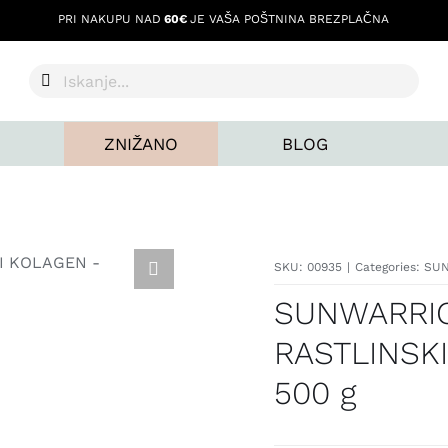
PRI NAKUPU NAD
60€
JE VAŠA POŠTNINA BREZPLAČNA
Search
for:
ZNIŽANO
BLOG
SKU:
00935
|
Categories:
SU
SUNWARRIO
RASTLINSK
500 g