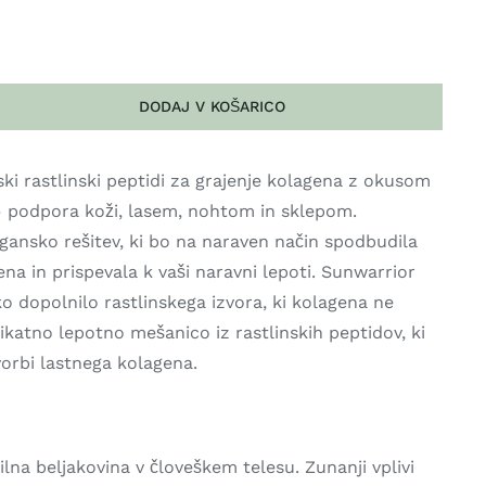
DODAJ V KOŠARICO
ki rastlinski peptidi za grajenje kolagena z okusom
 podpora koži, lasem, nohtom in sklepom.
egansko rešitev, ki bo na naraven način spodbudila
na in prispevala k vaši naravni lepoti. Sunwarrior
o dopolnilo rastlinskega izvora, ki kolagena ne
ikatno lepotno mešanico iz rastlinskih peptidov, ki
vorbi lastnega kolagena.
ilna beljakovina v človeškem telesu. Zunanji vplivi