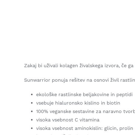
Zakaj bi uživali kolagen živalskega izvora, če g
Sunwarrior ponuja rešitev na osnovi živil rastl
ekološke rastlinske beljakovine in peptidi
vsebuje hialuronsko kislino in biotin
100% veganske sestavine za naravno tvor
visoka vsebnost C vitamina
visoka vsebnost aminokislin: glicin, prolin 