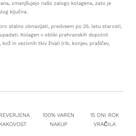
rana, zmanjšujejo našo zalogo kolagena, zato je
log ključna.
ro stalno obnavljati, predvsem po 25. letu starosti,
upadati. Kolagen v obliki prehranskih dopolnil
 kož in vezivnih tkiv živali (rib, konjev, prašičev,
REVERJENA
100% VAREN
15 DNI ROK
KAKOVOST
NAKUP
VRAČILA