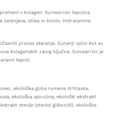
 spremeni v kolagen. Sunwarrior lepotna
 zelenjava, silika in biotin. Hidratantna
asniti proces staranja. Zunanji vplivi kot so
nova kolagenskih zalog ključna. Sunwarrior je
aravni lepoti.
kitovec, ekološka goba rumena drhtavka,
busa, ekološka spirulina, ekološki ekstrakt
strakt stevije (steviol glikozidi), ekološka