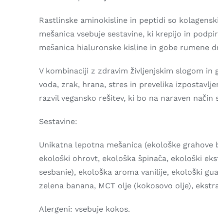
Rastlinske aminokisline in peptidi so kolagensk
mešanica vsebuje sestavine, ki krepijo in podpira
mešanica hialuronske kisline in gobe rumene d
V kombinaciji z zdravim življenjskim slogom in 
voda, zrak, hrana, stres in prevelika izpostavl
razvil vegansko rešitev, ki bo na naraven način 
Sestavine:
Unikatna lepotna mešanica (ekološke grahove be
ekološki ohrovt, ekološka špinača, ekološki eks
sesbanie), ekološka aroma vanilije, ekološki guar
zelena banana, MCT olje (kokosovo olje), ekstr
Alergeni: vsebuje kokos.