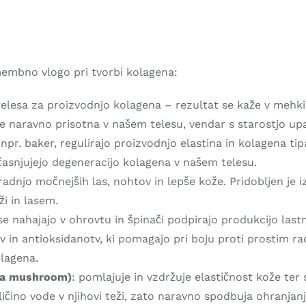
omembno vlogo pri tvorbi kolagena:
lesa za proizvodnjo kolagena – rezultat se kaže v mehki in
Je naravno prisotna v našem telesu, vendar s starostjo up
 npr. baker, regulirajo proizvodnjo elastina in kolagena tipa 
časnjujejo degeneracijo kolagena v našem telesu.
gradnjo močnejših las, nohtov in lepše kože. Pridobljen je 
i in lasem.
i se nahajajo v ohrovtu in špinači podpirajo produkcijo las
v in antioksidanotv, ki pomagajo pri boju proti prostim ra
olagena.
la mushroom)
: pomlajuje in vzdržuje elastičnost kože ter 
ličino vode v njihovi teži, zato naravno spodbuja ohranjanj